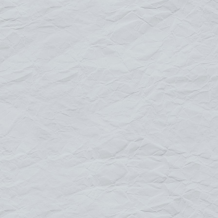
A0 : H 144 x L 88.3 x P 83.5 cm
Le visuel :
Impression quadri haute définition
papier affiche 190 gr
Bâche 340 gr mat, laminée, résistante à
l'humidité
Dimensions du visuel : A1 : L 58.4 x H 83.1 cm
/ A0 : L 82.5 x H 117.3
Pour tout renseignement
contactez-nous
Default
Title
Date
Random