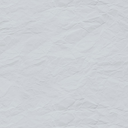
porte-affiche
ou
chevalet de rue
est une signalétique
économique facile à déployer et à déplacer, il augmentera en
extérieure ou en intérieure votre visibilité. Le stop-trottoir