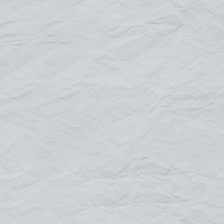
chevalet est le modèle le plus vendu sur le marché, il est équipé
de porte-visuels recto/verso en PVC transparent avec cadre
clippant en aluminium permettant le changement rapide de vos
affiches en toute simplicité. Si votre lieu d'exposition est aux
vents, optez pour un stop-trottoir ressort plus adapté pour
l'extérieur.
Caractéristiques :
2 formats de visuel :
A1 ou A0
Cadre clippant Recto/Verso
Visuelle protégé par une feuille PVC
transparente
Structure en acier galvanisé
Usage extérieur/intérieur
Dimensions :
A1 : H 106 x L 63.8 x P 82.5 cm